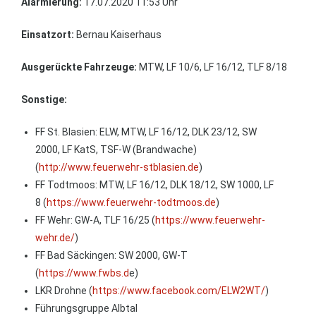
Alarmierung:
17.07.2020 11:53 Uhr
Einsatzort:
Bernau Kaiserhaus
Ausgerückte Fahrzeuge:
MTW, LF 10/6, LF 16/12, TLF 8/18
Sonstige:
FF St. Blasien: ELW, MTW, LF 16/12, DLK 23/12, SW
2000, LF KatS, TSF-W (Brandwache)
(
http://www.feuerwehr-stblasien.de
)
FF Todtmoos: MTW, LF 16/12, DLK 18/12, SW 1000, LF
8 (
https://www.feuerwehr-todtmoos.de
)
FF Wehr: GW-A, TLF 16/25 (
https://www.feuerwehr-
wehr.de/
)
FF Bad Säckingen: SW 2000, GW-T
(
https://www.fwbs.d
e)
LKR Drohne (
https://www.facebook.com/ELW2WT/
)
Führungsgruppe Albtal