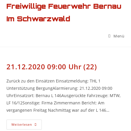
Zum
Freiwillige Feuerwehr Bernau
Inhalt
Im Schwarzwald
springen
Menü
21.12.2020 09:00 Uhr (22)
Zurück zu den Einsätzen Einsatzmeldung: THL 1
Unterstützung BergungAlarmierung: 21.12.2020 09:00
UhrEinsatzort: Bernau L 146Ausgerückte Fahrzeuge: MTW,
LF 16/12Sonstige: Firma Zimmermann Bericht: Am
vergangenen Freitag Nachmittag war auf der L 146…
21.12.2020
Weiterlesen
09:00