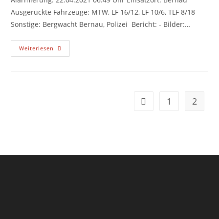
Ausgerückte Fahrzeuge: MTW, LF 16/12, LF 10/6, TLF 8/18
Sonstige: Bergwacht Bernau, Polizei Bericht: - Bilder:…
22.04.2021
Weiterlesen
06:49
Uhr
(6)
1
2
Zur vorherigen Seite