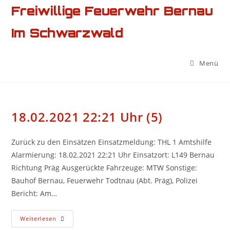
Zum
Freiwillige Feuerwehr Bernau
Inhalt
Im Schwarzwald
springen
Menü
18.02.2021 22:21 Uhr (5)
Zurück zu den Einsätzen Einsatzmeldung: THL 1 Amtshilfe
Alarmierung: 18.02.2021 22:21 Uhr Einsatzort: L149 Bernau
Richtung Präg Ausgerückte Fahrzeuge: MTW Sonstige:
Bauhof Bernau, Feuerwehr Todtnau (Abt. Präg), Polizei
Bericht: Am…
18.02.2021
Weiterlesen
22:21