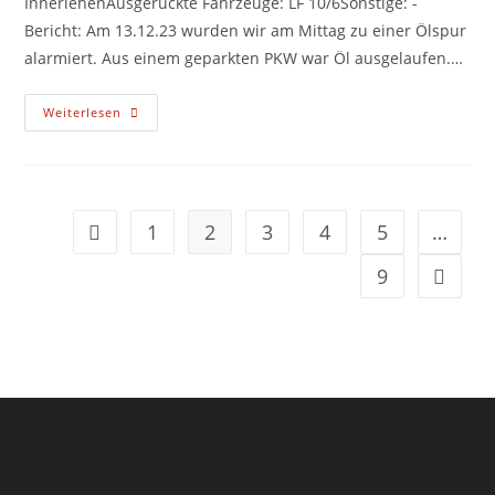
InnerlehenAusgerückte Fahrzeuge: LF 10/6Sonstige: -
Bericht: Am 13.12.23 wurden wir am Mittag zu einer Ölspur
alarmiert. Aus einem geparkten PKW war Öl ausgelaufen.…
13.12.2023
Weiterlesen
12:37
Uhr
(15)
1
2
3
4
5
…
Zur vorherigen Seite
9
Zur näc