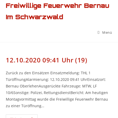
Zum
Freiwillige Feuerwehr Bernau
Inhalt
Im Schwarzwald
springen
Menü
12.10.2020 09:41 Uhr (19)
Zurück zu den Einsätzen Einsatzmeldung: THL 1
TüröffnungAlarmierung: 12.10.2020 09:41 UhrEinsatzort:
Bernau OberlehenAusgerückte Fahrzeuge: MTW, LF
10/6Sonstige: Polizei, RettungsdienstBericht: Am heutigen
Montagvormittag wurde die Freiwillige Feuerwehr Bernau
zu einer Türöffnung…