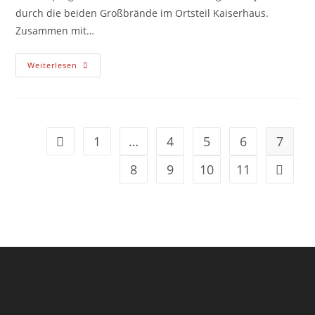
durch die beiden Großbrände im Ortsteil Kaiserhaus.
Zusammen mit…
Bericht
Weiterlesen
Zur
Jahreshauptversammlung
Für
2019
&
2020
1
…
4
5
6
7
Zur vorherigen Seite
8
9
10
11
Zur näc