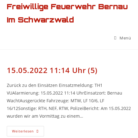
Zum
Freiwillige Feuerwehr Bernau
Inhalt
Im Schwarzwald
springen
Menü
15.05.2022 11:14 Uhr (5)
Zurück zu den Einsätzen Einsatzmeldung: TH1
VUAlarmierung: 15.05.2022 11:14 UhrEinsatzort: Bernau
WachtAusgerückte Fahrzeuge: MTW, LF 10/6, LF
16/12Sonstige: RTH, NEF, RTW, PolizeiBericht: Am 15.05.2022
wurden wir am Vormittag zu einem…
15.05.2022
Weiterlesen
11:14